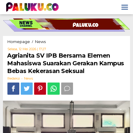
Skip
to
content
Agrianita
/
Homepage
News
SV
Oleh
Selasa, 12 Mei 2026 | 17:27
IPB
Redaksi
Agrianita SV IPB Bersama Elemen
Bersama
Mahasiswa Suarakan Gerakan Kampus
Elemen
Mahasiswa
Bebas Kekerasan Seksual
Suarakan
-
Gerakan
Redaksi
News
Kampus
Bebas
Kekerasan
Seksual