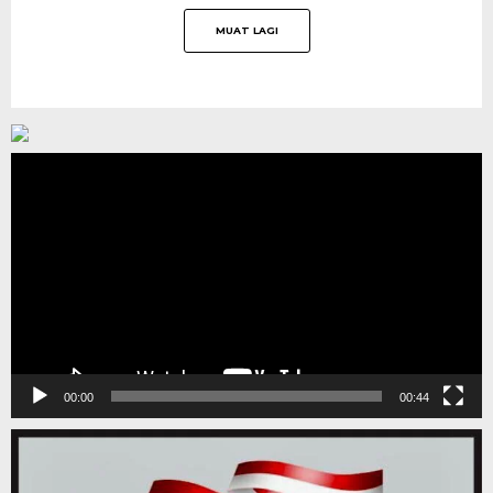
Pemutar
Video
00:00
00:44