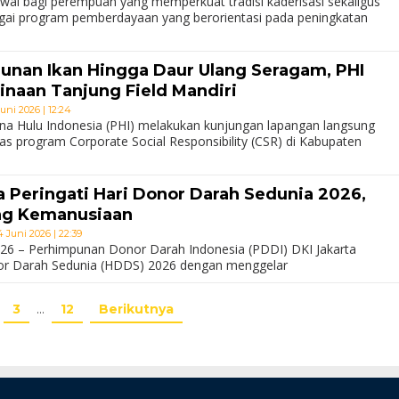
 bagi perempuan yang memperkuat tradisi kaderisasi sekaligus
i program pemberdayaan yang berorientasi pada peningkatan
unan Ikan Hingga Daur Ulang Seragam, PHI
naan Tanjung Field Mandiri
uni 2026 | 12:24
a Hulu Indonesia (PHI) melakukan kunjungan lapangan langsung
tas program Corporate Social Responsibility (CSR) di Kabupaten
a Peringati Hari Donor Darah Sedunia 2026,
ng Kemanusiaan
 Juni 2026 | 22:39
2026 – Perhimpunan Donor Darah Indonesia (PDDI) DKI Jakarta
or Darah Sedunia (HDDS) 2026 dengan menggelar
3
…
12
Berikutnya