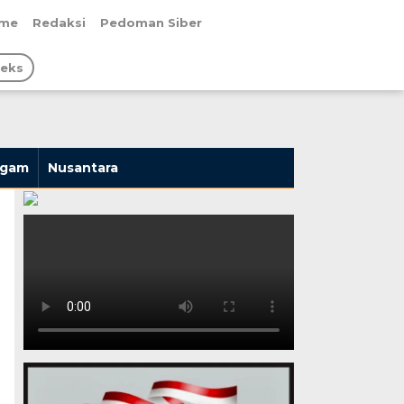
me
Redaksi
Pedoman Siber
deks
agam
Nusantara