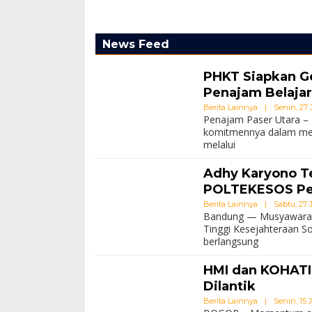
News Feed
PHKT Siapkan Ge
Penajam Belajar
Berita Lainnya
|
Senin, 27 J
Penajam Paser Utara –
komitmennya dalam me
melalui
Adhy Karyono Te
POLTEKESOS Pe
Berita Lainnya
|
Sabtu, 27 
Bandung — Musyawarah 
Tinggi Kesejahteraan S
berlangsung
HMI dan KOHATI
Dilantik
Berita Lainnya
|
Senin, 15 J