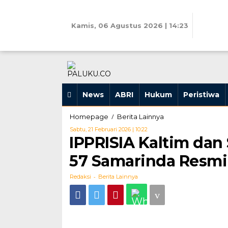
Skip
to
content
Kamis, 06 Agustus 2026 | 14:23
News
ABRI
Hukum
Peristiwa
IPPRISIA
/
Homepage
Berita Lainnya
Kaltim
Oleh
Sabtu, 21 Februari 2026 | 10:22
dan
Redaksi
IPPRISIA Kaltim dan 
Sekolah
Rakyat
57 Samarinda Resm
Terintegrasi
57
-
Redaksi
Berita Lainnya
Samarinda
Resmi
Teken
MoU