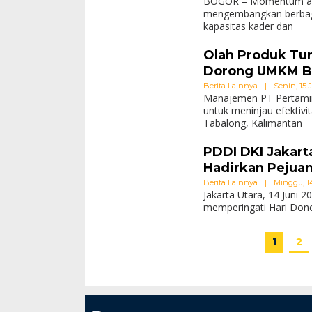
BOGOR – Momentum awal
mengembangkan berbaga
kapasitas kader dan
Olah Produk Tur
Dorong UMKM Bi
Berita Lainnya
|
Senin, 15 J
Manajemen PT Pertamin
untuk meninjau efektivi
Tabalong, Kalimantan
PDDI DKI Jakart
Hadirkan Pejua
Berita Lainnya
|
Minggu, 14
Jakarta Utara, 14 Juni 
memperingati Hari Don
1
2