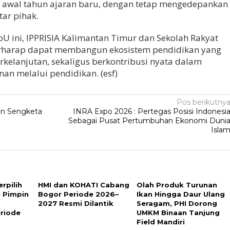
a awal tahun ajaran baru, dengan tetap mengedepankan
tar pihak.
 ini, IPPRISIA Kalimantan Timur dan Sekolah Rakyat
erharap dapat membangun ekosistem pendidikan yang
erkelanjutan, sekaligus berkontribusi nyata dalam
an melalui pendidikan. (esf)
Pos berikutny
wan Sengketa
INRA Expo 2026 : Pertegas Posisi Indonesi
Sebagai Pusat Pertumbuhan Ekonomi Duni
Isla
rpilih
HMI dan KOHATI Cabang
Olah Produk Turunan
i Pimpin
Bogor Periode 2026–
Ikan Hingga Daur Ulang
2027 Resmi Dilantik
Seragam, PHI Dorong
riode
UMKM Binaan Tanjung
Field Mandiri