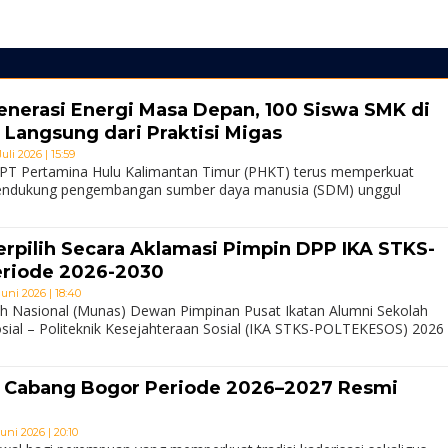
nerasi Energi Masa Depan, 100 Siswa SMK di
 Langsung dari Praktisi Migas
uli 2026 | 15:59
 PT Pertamina Hulu Kalimantan Timur (PHKT) terus memperkuat
ndukung pengembangan sumber daya manusia (SDM) unggul
rpilih Secara Aklamasi Pimpin DPP IKA STKS-
riode 2026-2030
Juni 2026 | 18:40
Nasional (Munas) Dewan Pimpinan Pusat Ikatan Alumni Sekolah
osial – Politeknik Kesejahteraan Sosial (IKA STKS-POLTEKESOS) 2026
 Cabang Bogor Periode 2026–2027 Resmi
uni 2026 | 20:10