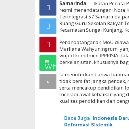
Samarinda
— Ikatan Penata P
resmi menandatangani Nota K
Terintegrasi 57 Samarinda pad
Ruang Guru Sekolah Rakyat Ter
Kecamatan Sungai Kunjang, K
Penandatanganan MoU diawali
Marliana Wahyuningrum, yan
wujud komitmen IPPRISIA dal
berkelanjutan, khususnya bag
Ia menuturkan bahwa bantuan 
tidak bersifat jangka pendek
serta mencakup pendidikan fo
menjadi awal kebaikan yang 
kualitas pendidikan dan pengu
Baca Juga
Indonesia Dar
Reformasi Sistemik