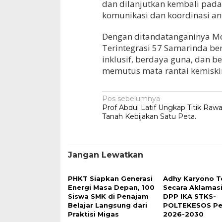
dan dilanjutkan kembali pad
komunikasi dan koordinasi an
Dengan ditandatanganinya MoU
Terintegrasi 57 Samarinda b
inklusif, berdaya guna, dan b
memutus mata rantai kemiskin
Navigasi
Pos sebelumnya
Prof Abdul Latif Ungkap Titik Ra
pos
Tanah Kebijakan Satu Peta.
Jangan Lewatkan
PHKT Siapkan Generasi
Adhy Karyono Te
Energi Masa Depan, 100
Secara Aklamas
Siswa SMK di Penajam
DPP IKA STKS-
Belajar Langsung dari
POLTEKESOS Pe
Praktisi Migas
2026-2030