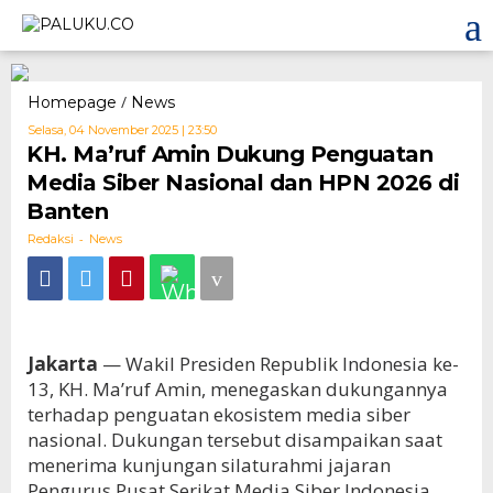
Skip
to
content
/
KH.
Homepage
News
Ma’ruf
Selasa, 04 November 2025 | 23:50
Oleh
Amin
Redaksi
KH. Ma’ruf Amin Dukung Penguatan
Dukung
Media Siber Nasional dan HPN 2026 di
Penguatan
Media
Banten
Siber
-
Nasional
Redaksi
News
dan
HPN
2026
di
Banten
Jakarta
— Wakil Presiden Republik Indonesia ke-
13, KH. Ma’ruf Amin, menegaskan dukungannya
terhadap penguatan ekosistem media siber
nasional. Dukungan tersebut disampaikan saat
menerima kunjungan silaturahmi jajaran
Pengurus Pusat Serikat Media Siber Indonesia