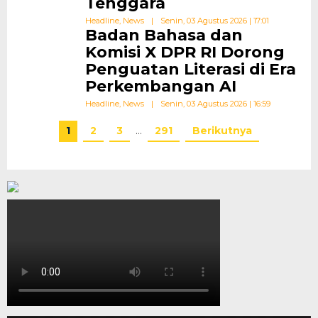
Tenggara
Headline
,
News
|
Senin, 03 Agustus 2026 | 17:01
Badan Bahasa dan
Komisi X DPR RI Dorong
Penguatan Literasi di Era
Perkembangan AI
Headline
,
News
|
Senin, 03 Agustus 2026 | 16:59
1
2
3
…
291
Berikutnya