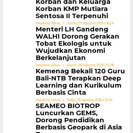
Korban dan Keluarga
Korban KMP Mutiara
Sentosa II Terpenuhi
Headline
,
News
|
Jumat, 07 Agustus 2026 | 16:24
Menteri LH Gandeng
WALHI Dorong Gerakan
Tobat Ekologis untuk
Wujudkan Ekonomi
Berkelanjutan
Headline
,
News
|
Kamis, 06 Agustus 2026 | 14:38
Kemenag Bekali 120 Guru
Bali-NTB Terapkan Deep
Learning dan Kurikulum
Berbasis Cinta
Headline
,
News
|
Rabu, 05 Agustus 2026 | 15:34
SEAMEO BIOTROP
Luncurkan GEMS,
Dorong Pendidikan
Berbasis Geopark di Asia