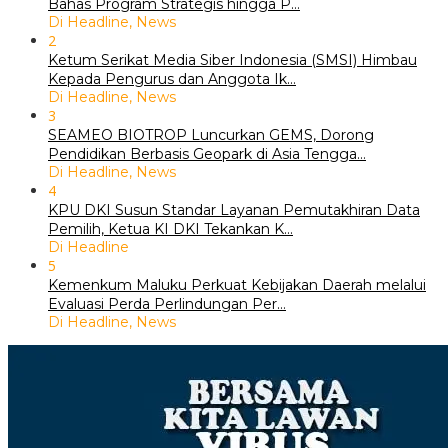
Bahas Program Strategis hingga P…
Di Headline, News
2
Ketum Serikat Media Siber Indonesia (SMSI) Himbau
Kepada Pengurus dan Anggota Ik…
Di Headline, News
3
SEAMEO BIOTROP Luncurkan GEMS, Dorong
Pendidikan Berbasis Geopark di Asia Tengga…
Di Headline, News
4
KPU DKI Susun Standar Layanan Pemutakhiran Data
Pemilih, Ketua KI DKI Tekankan K…
Di Headline
5
Kemenkum Maluku Perkuat Kebijakan Daerah melalui
Evaluasi Perda Perlindungan Per…
Di Headline, News