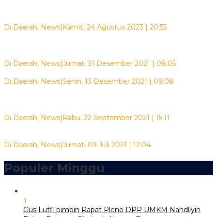
Ketika Siber Menggusur Budaya Lama Bermedia
Di Daerah, News
|
Kamis, 24 Agustus 2023 | 20:55
Sakhyan Asmara : Masalah Edy Jewer Pelatih Biliar tak Perlu
Diperpanjang
Di Daerah, News
|
Jumat, 31 Desember 2021 | 08:05
Binmas Noken Jalin Silaturahmi dengan Gelar Program PEKA
Di Daerah, News
|
Senin, 13 Desember 2021 | 09:08
Pemkab Rembang Luncurkan Simnakis Gerbang Gemilang
untuk Penanggulangan Kemiskin…
Di Daerah, News
|
Rabu, 22 September 2021 | 15:11
Polres Tomohon Siapkan Gerai Vaksin Presisi di Pusat Kota
Di Daerah, News
|
Jumat, 09 Juli 2021 | 12:04
Populer Minggu
1
Gus Lutfi pimpin Rapat Pleno DPP UMKM Nahdliyin