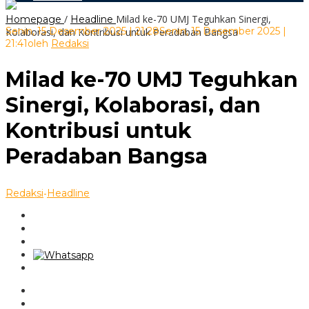
/
Milad ke-70 UMJ Teguhkan Sinergi,
Homepage
Headline
Senin, 15 Desember 2025 | 21:28
Senin, 15 Desember 2025 |
Kolaborasi, dan Kontribusi untuk Peradaban Bangsa
21:41
oleh
Redaksi
Milad ke-70 UMJ Teguhkan
Sinergi, Kolaborasi, dan
Kontribusi untuk
Peradaban Bangsa
-
Redaksi
Headline