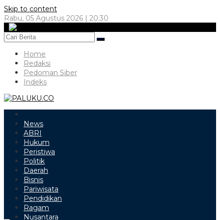
Skip to content
Rabu, 05 Agustus 2026 | 20:30
Home
Redaksi
Pedoman Siber
Indeks
News
ABRI
Hukum
Peristiwa
Politik
Daerah
Bisnis
Pariwisata
Pendidikan
Ragam
Nusantara