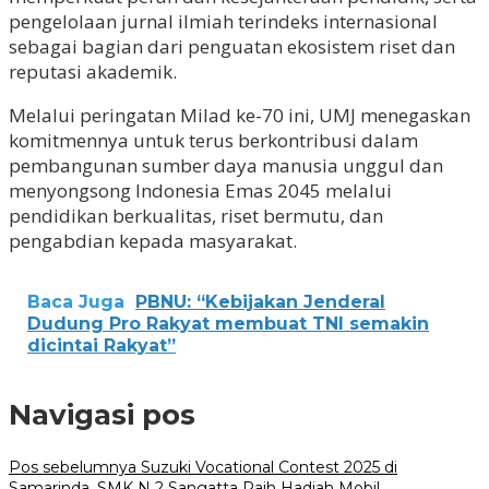
pengelolaan jurnal ilmiah terindeks internasional
sebagai bagian dari penguatan ekosistem riset dan
reputasi akademik.
Melalui peringatan Milad ke-70 ini, UMJ menegaskan
komitmennya untuk terus berkontribusi dalam
pembangunan sumber daya manusia unggul dan
menyongsong Indonesia Emas 2045 melalui
pendidikan berkualitas, riset bermutu, dan
pengabdian kepada masyarakat.
Baca Juga
PBNU: “Kebijakan Jenderal
Dudung Pro Rakyat membuat TNI semakin
dicintai Rakyat”
Navigasi pos
Pos sebelumnya
Suzuki Vocational Contest 2025 di
Samarinda, SMK N 2 Sangatta Raih Hadiah Mobil