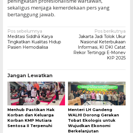
peningkatan profesionalisme wartawan,
sekaligus menjaga kemerdekaan pers yang
bertanggung jawab.
Navigasi
Pos sebelumnya
Pos berikutnya
Meditasi Siddhā Karya
Jakarta Jadi Tolok Ukur
pos
Tingkatkan Kualitas Hidup
Nasional Keterbukaan
Pasien Hemodialisa
Informasi, KI DKI Catat
Rekor Tertinggi E-Monev
KIP 2025
Jangan Lewatkan
Menhub Pastikan Hak
Menteri LH Gandeng
Korban dan Keluarga
WALHI Dorong Gerakan
Korban KMP Mutiara
Tobat Ekologis untuk
Sentosa II Terpenuhi
Wujudkan Ekonomi
Berkelanjutan