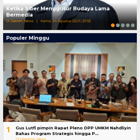
Ketika Siber Menggusur Budaya Lama
Bermedia
Di Daerah, News
|
Kamis, 24 Agustus 2023 | 20:55
Populer Minggu
1
Gus Lutfi pimpin Rapat Pleno DPP UMKM Nahdliyin
Bahas Program Strategis hingga P…
Di Headline, News