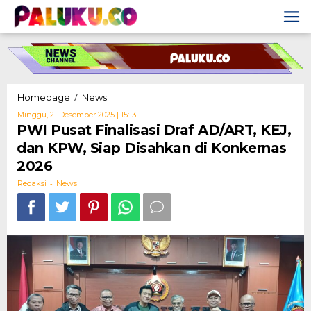
Skip
to
content
PWI
/
Homepage
News
Pusat
Oleh
Minggu, 21 Desember 2025 | 15:13
Finalisasi
Redaksi
PWI Pusat Finalisasi Draf AD/ART, KEJ,
Draf
dan KPW, Siap Disahkan di Konkernas
AD/ART,
KEJ,
2026
dan
-
KPW,
Redaksi
News
Siap
Disahkan
di
Konkernas
2026