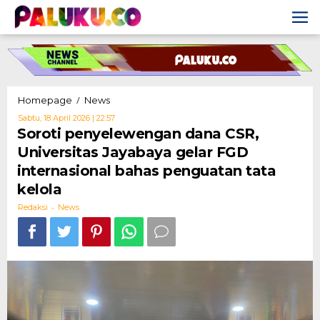
Skip
to
content
Soroti
/
Homepage
News
penyelewengan
Oleh
Sabtu, 18 April 2026 | 22:57
dana
Redaksi
Soroti penyelewengan dana CSR,
CSR,
Universitas Jayabaya gelar FGD
Universitas
Jayabaya
internasional bahas penguatan tata
gelar
kelola
FGD
internasional
-
Redaksi
News
bahas
penguatan
tata
kelola