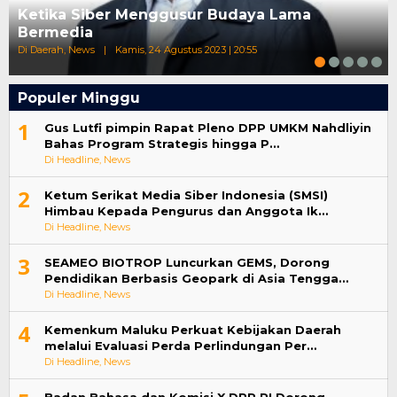
Ketika Siber Menggusur Budaya Lama
Bermedia
Di Daerah, News
|
Kamis, 24 Agustus 2023 | 20:55
Populer Minggu
1
Gus Lutfi pimpin Rapat Pleno DPP UMKM Nahdliyin
Bahas Program Strategis hingga P…
Di Headline, News
2
Ketum Serikat Media Siber Indonesia (SMSI)
Himbau Kepada Pengurus dan Anggota Ik…
Di Headline, News
3
SEAMEO BIOTROP Luncurkan GEMS, Dorong
Pendidikan Berbasis Geopark di Asia Tengga…
Di Headline, News
4
Kemenkum Maluku Perkuat Kebijakan Daerah
melalui Evaluasi Perda Perlindungan Per…
Di Headline, News